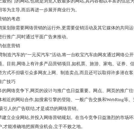
热门的网站,也就是浏览人数最多的网站,其内容都以丰富的信息为
用等为主导,而后再进一步展开商业行为。
销的考虑
划除需要网络营销的运行外,更需要促销活动及其它媒体的共同运
进行推广,同时通过平面广告来推动。
创意营销
湾制造汽车的“一元买汽车”活动,将一台欧宝汽车由网友通过网络公开
题。目前,网络上有许多产品营销项目,如机票、旅游、家电、证券、
些方式不但吸引众多网友上网、制造卖点,而且还可以取得许多潜在客
广技巧
网络竞争下,网页的设计与推广也日益重要。网点、网页的推广往往
相近的网站合作,如搜索引擎的登陆、一般广告交换和WebRing等
又吸引人的广告联结,才是成功的网络营销。
立企业网站,并投入网络营销规划。在当今竞争日益激烈的市场环境
户,才能准确地把握商业机会,立于不败之地。