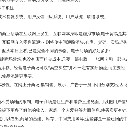
子系统
答复系统、用户反馈回应系统、用户系统、联络系统。
业活动在互联网上发生，互联网本身即是虚拟市场,电子贸易是其核
。互联网介入零售流通业,则将使中间通路消失,仓库、货架、卖场虚
，但从本质上看,已是完全不同的事物。电子商场的好处多多:
建商场建筑,也没有店面租金成本,只要一部电脑、一张网卡和一部电
库存。经营电子商场可以“卖空买空”并不一定有实际物流,而主要经
比物品流通更重要。
极低。在网上开商场,集销售、展示、广告于一身,不用分别支出,因
不受场地的限制。电子商场是让生产和消费直接见面,可以把用户信
前提下更多了解他的收入、家庭、个人爱好等方面信息,使买卖更有针
以看出,商场的基建、库存、中间费用等等,这些都是一些迂回的中