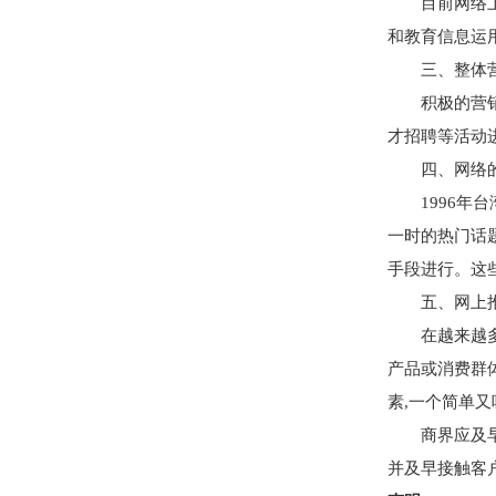
目前网络上最
和教育信息运
三、整体营
积极的营销策
才招聘等活动
四、网络的
1996年台
一时的热门话
手段进行。这
五、网上推
在越来越多的
产品或消费群体
素,一个简单
商界应及早建
并及早接触客