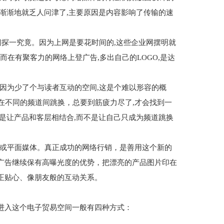
渐渐地就乏人问津了,主要原因是内容影响了传输的速
间探一究竟。因为上网是要花时间的,这些企业网摆明就
而在有聚客力的网络上登广告,多出自己的LOGO,是达
?因为少了个与读者互动的空间,这是个难以形容的概
,在不同的频道间跳换，总要到筋疲力尽了,才会找到一
是让产品和客层相结合,而不是让自己只成为频道跳换
视或平面媒体。真正成功的网络行销，是善用这个新的
广告继续保有高曝光度的优势，把漂亮的产品图片印在
正贴心、像朋友般的互动关系。
。进入这个电子贸易空间一般有四种方式：