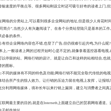
传输速度的平衡点等。很多网站刚设立时还可吸引好奇的读者上门,但
在网络的分类站上,可以看到很多企业网站的地址,但是很少人肯花时
公司简介”,当然少人有兴趣阅读了。在各个分类站登陆只是基本的工作,
果必备的条件。
:有些企业网络内容也不错,也登了广告,但仍很难引起共鸣,为什么呢
基本上,一般读者上网的过程开始时心是不定的,就像拿着遥控器看电视
可以停留的站。网络行销的设计。就是让自己和这样的站相结合,也就
瞥的图标。
:不同的媒体有不同的特色及功能;网络行销不能完全取代传统的电
体结合所产生的惊人效力。让行销的压迫力留在电视上发挥，让报纸
充分利用网络媒体，填补长年以来行销上漏洞，建立与消费者之间真
最主要的目的,就是在Interneth上面建立自已的贸易网络通道
子邮件地址