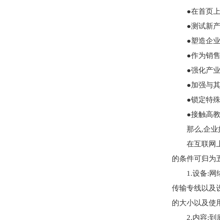
●在首页上公
●测试新产品
●塑造企业形
●作为销售辅
●强化产业环
●加强与其它
●锁定特殊消
●接触高教育
那么,企业如
在互联网上面
的条件可归为五
1.设备:网
传输专线以及
的大小以及使
2.内容:到