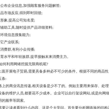
布企业信息,加强顾客服务问题解答;
市场反应,得到即时回馈;
象,提高公司知名度;
助工具,随时提供产品详细资料;
境信息搜集能力;
产业联系;
费群,有利小众传播;
水平和年轻族群,提早接触末来消费主力。
何利用网绪挖掘无限商机呢?
开展电子贸易,需要具备多种必不可少的条件。根据不同的商品性质
条:
络上的商业讯息传递,相关设备是少不了的。例如主要用来保存、处
设备的维护人员,都要花不少成本。企业可以自行架设网站,或是向网
用的频率等因索。
底要让读者看到什么内容、这是个大学问。首先要分析网络族的结构及