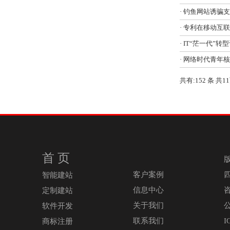
· 钓鱼网站诱骗
· 专利在移动互
· IT“茫一代”
· 网络时代青年
共有:152 条 共1
首 页
版
客户案例
智能建站
信息中心
咨
定制建站
关于我们
软件开发
联系我们
I
商标注册