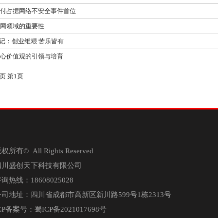
支付占据网络不安全事件首位
联网领域的重要性
转型记：创业维艰 苦乐皆有
核心价值观的引领与培育
1页 第1页
权所有© All Rights Reserved
四川盛创天下科技有限公司
询热线：18608025028
公司地址：四川省成都市高新区新川路599号1栋2313号
CP备案号：
蜀ICP备2021017698号