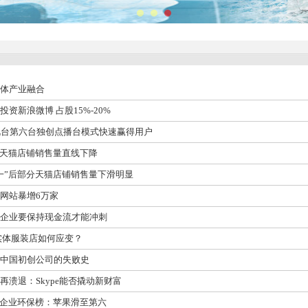
实体产业融合
投资新浪微博 占股15%-20%
电视台第六台独创点播台模式快速赢得用户
部分天猫店铺销售量直线下降
十一”后部分天猫店铺销售量下滑明显
鱼网站暴增6万家
频企业要保持现金流才能冲刺
 实体服装店如何应变？
：中国初创公司的失败史
线再溃退：Skype能否撬动新财富
IT企业环保榜：苹果滑至第六